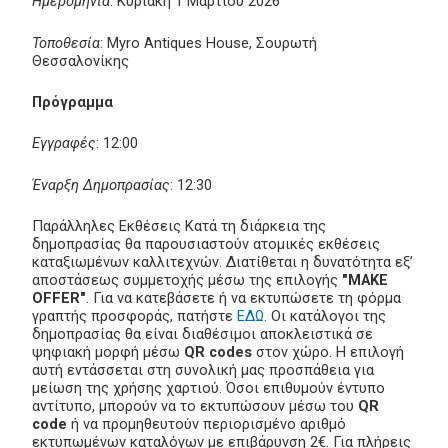
Ημερομηνία
: Κυριακή 1 Μαρτίου 2026
Τοποθεσία
: Myro Antiques House, Σουρωτή
Θεσσαλονίκης
Πρόγραμμα
Εγγραφές
: 12:00
Έναρξη Δημοπρασίας
: 12:30
Παράλληλες Εκθέσεις Κατά τη διάρκεια της
δημοπρασίας θα παρουσιαστούν ατομικές εκθέσεις
καταξιωμένων καλλιτεχνών. Διατίθεται η δυνατότητα εξ’
αποστάσεως συμμετοχής μέσω της επιλογής
"MAKE
OFFER"
. Για να κατεβάσετε ή να εκτυπώσετε τη φόρμα
γραπτής προσφοράς, πατήστε
ΕΔΩ
. Οι κατάλογοι της
δημοπρασίας θα είναι διαθέσιμοι αποκλειστικά σε
ψηφιακή μορφή μέσω
QR codes
στον χώρο. Η επιλογή
αυτή εντάσσεται στη συνολική μας προσπάθεια για
μείωση της χρήσης χαρτιού. Όσοι επιθυμούν έντυπο
αντίτυπο, μπορούν να το εκτυπώσουν μέσω του
QR
code
ή να προμηθευτούν περιορισμένο αριθμό
εκτυπωμένων καταλόγων με επιβάρυνση 2€. Για πλήρεις