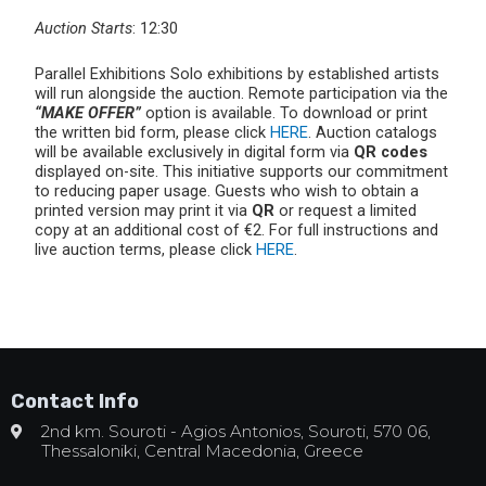
Auction Starts
: 12:30
Parallel Exhibitions Solo exhibitions by established artists
will run alongside the auction. Remote participation via the
“MAKE OFFER”
option is available. To download or print
the written bid form, please click
HERE
. Auction catalogs
will be available exclusively in digital form via
QR codes
displayed on-site. This initiative supports our commitment
to reducing paper usage. Guests who wish to obtain a
printed version may print it via
QR
or request a limited
copy at an additional cost of €2. For full instructions and
live auction terms, please click
HERE
.
Contact Info
2nd km. Souroti - Agios Antonios, Souroti, 570 06,
Thessaloniki, Central Macedonia, Greece