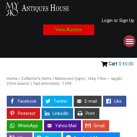
Login or Sign Up
View Auction
Cart
0
€0.00
Home
/
Collector's items
/ Μασονικό ξίφος, τέλη 19ου – αρχές
20ού αιώνα. | Τιμή εκκίνησης: 150€
Facebook
Twitter
E-mail
Like
Pinterest
LinkedIn
Print
WhatsApp
Yahoo Mail
Gmail