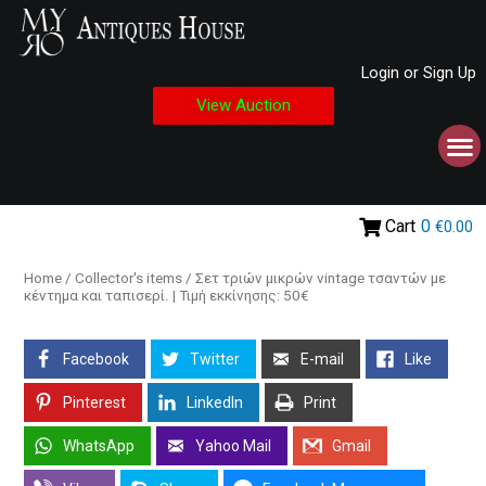
Login or Sign Up
View Auction
Cart
0
€0.00
Home
/
Collector's items
/ Σετ τριών μικρών vintage τσαντών με
κέντημα και ταπισερί. | Τιμή εκκίνησης: 50€
Facebook
Twitter
E-mail
Like
Pinterest
LinkedIn
Print
WhatsApp
Yahoo Mail
Gmail