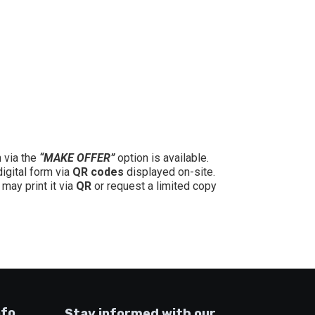
n via the
“MAKE OFFER”
option is available.
digital form via
QR codes
displayed on-site.
may print it via
QR
or request a limited copy
nfo
Stay informed with our