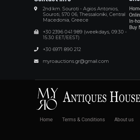
2nd km. Souroti - Agios Antonios,
Hom
Souroti, 570 06, Thessaloniki, Central
Onli
Macedonia, Greece
In-h
Buy
+30 2396 041 989 (weekdays, 09:30 -
15:30 EET/EEST)
+30 6971 890 212
myroauctions.gr@gmail.com
Home
Terms & Conditions
About us