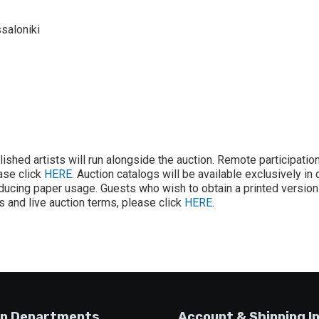
saloniki
lished artists will run alongside the auction. Remote participatio
ease click
HERE
. Auction catalogs will be available exclusively in 
ducing paper usage. Guests who wish to obtain a printed version 
ons and live auction terms, please click
HERE
.
p Departments
Account & Shipping I