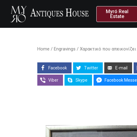
Myró Real
Estate
Home
/
Engravings
/ Χαρακτικό που απεικονίζει 
Facebook
Twitter
E-mail
Viber
Skype
Facebook Messe