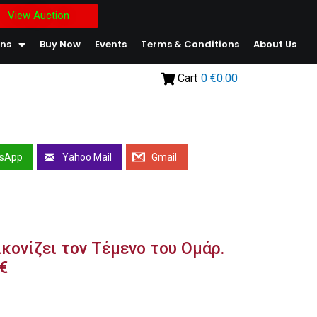
View Auction
ons
Buy Now
Events
Terms & Conditions
About Us
Cart
0
€0.00
sApp
Yahoo Mail
Gmail
κονίζει τον Τέμενο του Ομάρ.
0€