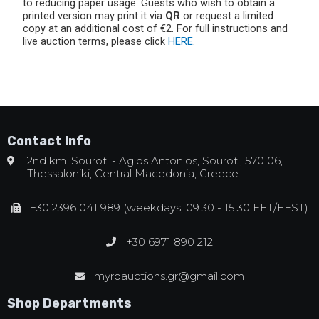
to reducing paper usage. Guests who wish to obtain a
printed version may print it via
QR
or request a limited
copy at an additional cost of €2. For full instructions and
live auction terms, please click
HERE
.
Contact Info
2nd km. Souroti - Agios Antonios, Souroti, 570 06,
Thessaloniki, Central Macedonia, Greece
+30 2396 041 989 (weekdays, 09:30 - 15:30 EET/EEST)
+30 6971 890 212
myroauctions.gr@gmail.com
Shop Departments