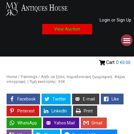
Login or Sign Up
View Auction
Cart
0
€0.00
Home
/
Paintings
/ Λάδι σε ξύλο, παραδοσιακή ζωγραφική. Φέρει
υπογραφή. | Τιμή εκκίνησης: 30€
Facebook
Twitter
E-mail
Like
Pinterest
LinkedIn
Print
WhatsApp
Yahoo Mail
Gmail