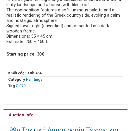
leafy landscape and a house with tiled roof.
The composition features a soft luminous palette and a
realistic rendering of the Greek countryside, evoking a calm
and nostalgic atmosphere.
Signed lower right (unverified) and presented in a dark
wooden frame.
Dimensions: 55 × 45 cm.
Estimate: 250 – 450 €
Starting price: 30€
Κωδικός:
99th-454
Category
Paintings
Tag
Σ-070
Auction info
99η Τακτική Δημοπρασία Τέχνης και