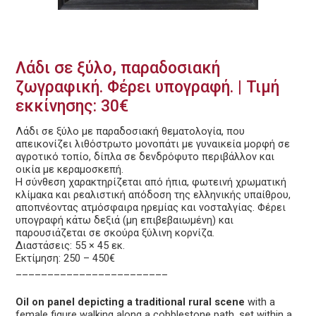
Λάδι σε ξύλο, παραδοσιακή
ζωγραφική. Φέρει υπογραφή. | Τιμή
εκκίνησης: 30€
Λάδι σε ξύλο με παραδοσιακή θεματολογία, που
απεικονίζει λιθόστρωτο μονοπάτι με γυναικεία μορφή σε
αγροτικό τοπίο, δίπλα σε δενδρόφυτο περιβάλλον και
οικία με κεραμοσκεπή.
Η σύνθεση χαρακτηρίζεται από ήπια, φωτεινή χρωματική
κλίμακα και ρεαλιστική απόδοση της ελληνικής υπαίθρου,
αποπνέοντας ατμόσφαιρα ηρεμίας και νοσταλγίας. Φέρει
υπογραφή κάτω δεξιά (μη επιβεβαιωμένη) και
παρουσιάζεται σε σκούρα ξύλινη κορνίζα.
Διαστάσεις: 55 × 45 εκ.
Εκτίμηση: 250 – 450€
________________________
Oil on panel depicting a traditional rural scene
with a
female figure walking along a cobblestone path, set within a