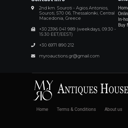
2nd km. Souroti - Agios Antonios,
Hom
Souroti, 570 06, Thessaloniki, Central
Onli
Macedonia, Greece
In-h
Buy
+30 2396 041 989 (weekdays, 09:30 -
15:30 EET/EEST)
+30 6971 890 212
myroauctions.gr@gmail.com
Home
Terms & Conditions
About us