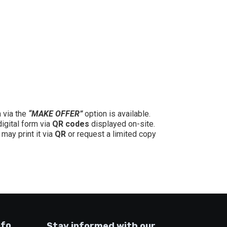
n via the
“MAKE OFFER”
option is available.
digital form via
QR codes
displayed on-site.
may print it via
QR
or request a limited copy
nfo
Stay informed with our