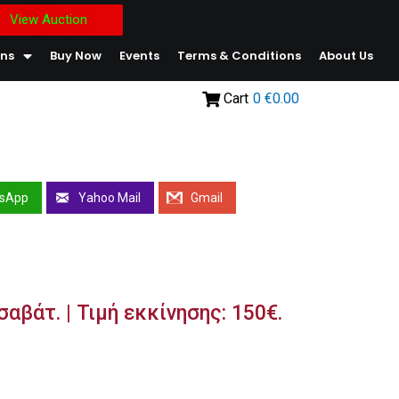
View Auction
ons
Buy Now
Events
Terms & Conditions
About Us
Cart
0
€0.00
sApp
Yahoo Mail
Gmail
αβάτ. | Τιμή εκκίνησης: 150€.