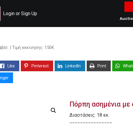
Login or Sign Up
Aucti
άτ. | Τιμή εκκίνησης: 150€.
Like
Pinterest
LinkedIn
Print
What
nger
Πόρπη ασημένια με σ
Διαστάσεις: 18 εκ.
________________