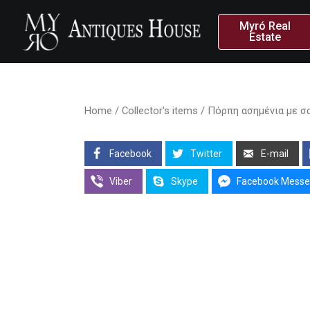
Myró Real
Estate
Home
/
Collector's items
/ Πόρπη ασημένια με σαβ
Facebook
Twitter
E-mail
Viber
Skype
Facebook Messe