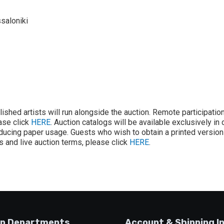
saloniki
lished artists will run alongside the auction. Remote participatio
ease click
HERE
. Auction catalogs will be available exclusively in 
ducing paper usage. Guests who wish to obtain a printed version 
ons and live auction terms, please click
HERE
.
p Departments
Account & Shipping I