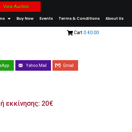
View Auction
ons
Buy Now
Events
Terms & Conditions
About Us
Cart
0
€0.00
sApp
Yahoo Mail
Gmail
ή εκκίνησης: 20€