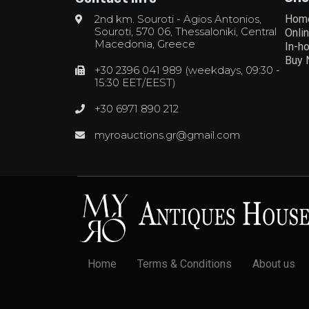
2nd km. Souroti - Agios Antonios,
Hom
Souroti, 570 06, Thessaloniki, Central
Onli
Macedonia, Greece
In-h
Buy
+30 2396 041 989 (weekdays, 09:30 -
15:30 EET/EEST)
+30 6971 890 212
myroauctions.gr@gmail.com
Home
Terms & Conditions
About us