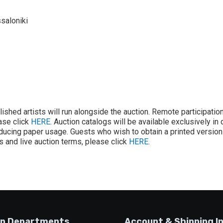
saloniki
lished artists will run alongside the auction. Remote participatio
ease click
HERE
. Auction catalogs will be available exclusively in 
ducing paper usage. Guests who wish to obtain a printed version 
ons and live auction terms, please click
HERE
.
p Departments
Account & Shipping I