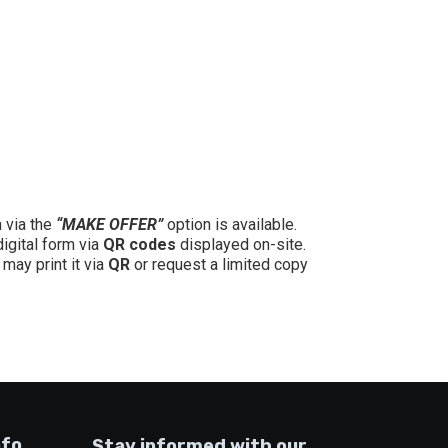
n via the
“MAKE OFFER”
option is available.
digital form via
QR codes
displayed on-site.
may print it via
QR
or request a limited copy
nfo
Stay informed with our