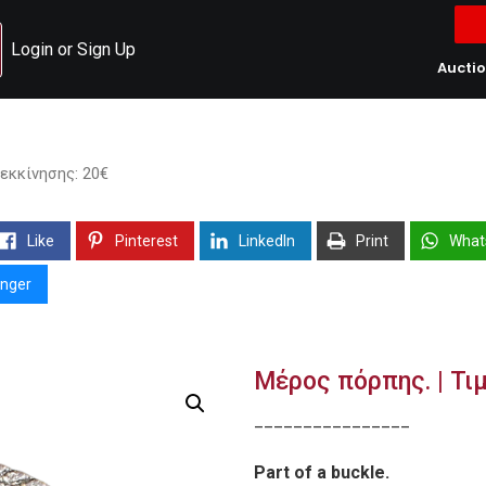
Login or Sign Up
Aucti
 εκκίνησης: 20€
Like
Pinterest
LinkedIn
Print
What
nger
Μέρος πόρπης. | Τιμ
________________
Part of a buckle.