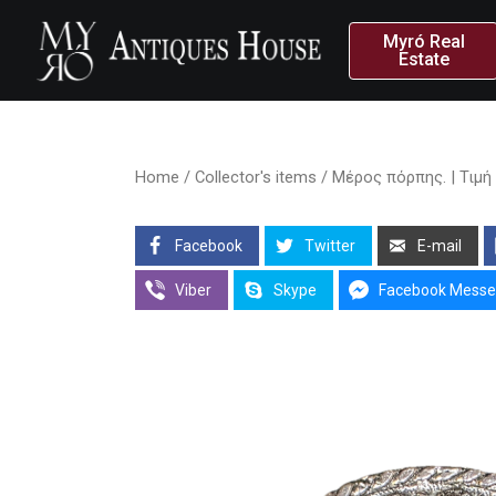
Myró Real
Estate
Home
/
Collector's items
/ Μέρος πόρπης. | Τιμή
Facebook
Twitter
E-mail
Viber
Skype
Facebook Messe