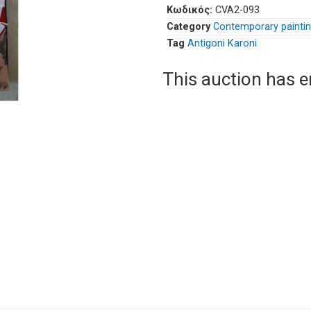
Κωδικός:
CVA2-093
Category
Contemporary painti
Tag
Antigoni Karoni
This auction has 