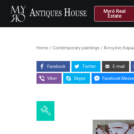
Myró Real
Estate
Home
/
Contemporary paintings
/ Αντιγόνη Καρώ
Facebook
Twitter
E-mail
Viber
Skype
Facebook Messe