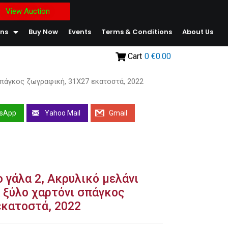
View Auction
ons
Buy Now
Events
Terms & Conditions
About Us
Cart
0
€0.00
σπάγκος ζωγραφική, 31Χ27 εκατοστά, 2022
sApp
Yahoo Mail
Gmail
ο γάλα 2, Ακρυλικό μελάνι
 ξύλο χαρτόνι σπάγκος
εκατοστά, 2022