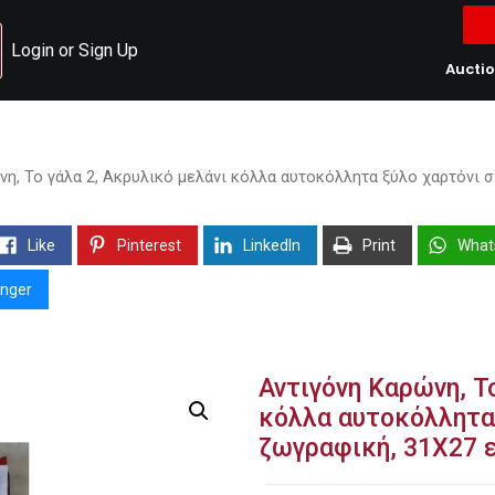
Login or Sign Up
Aucti
νη, Το γάλα 2, Ακρυλικό μελάνι κόλλα αυτοκόλλητα ξύλο χαρτόνι 
Like
Pinterest
LinkedIn
Print
What
nger
Αντιγόνη Καρώνη, Τ
κόλλα αυτοκόλλητα
ζωγραφική, 31Χ27 