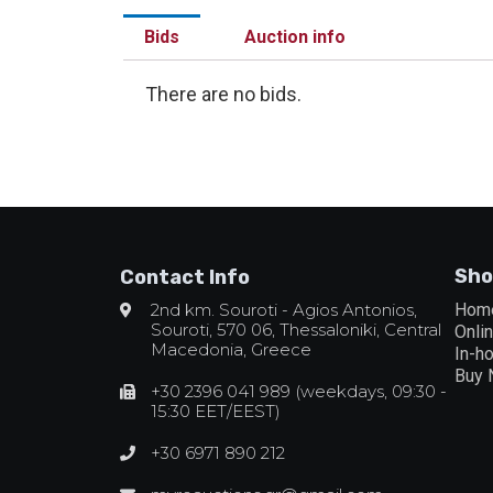
Bids
Auction info
There are no bids.
Sho
Contact Info
2nd km. Souroti - Agios Antonios,
Hom
Souroti, 570 06, Thessaloniki, Central
Onli
Macedonia, Greece
In-h
Buy
+30 2396 041 989 (weekdays, 09:30 -
15:30 EET/EEST)
+30 6971 890 212