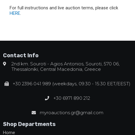
For full instructions and live auction terms, please click
HERE
.
Contact Info
2nd km. Souroti - Agios Antonios, Souroti, 570 06,
Thessaloniki, Central Macedonia, Greece
+30 2396 041 989 (weekdays, 09:30 - 15:30 EET/EEST)
+30 6971 890 212
myroauctions.gr@gmail.com
Shop Departments
Home