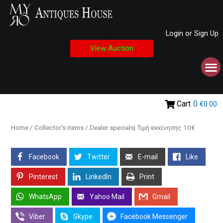
Login or Sign Up
View Auction
Cart
0
€0.00
Home
/
Collector's items
/ Dealer specials| Τιμή εκκίνησης 10€
Facebook
Twitter
E-mail
Like
Pinterest
LinkedIn
Print
WhatsApp
Yahoo Mail
Gmail
Viber
Skype
Facebook Messenger