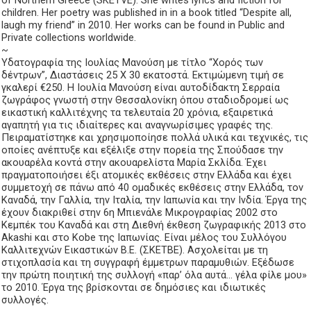
children. Her poetry was published in in a book titled “Despite all,
laugh my friend” in 2010. Her works can be found in Public and
Private collections worldwide.
~
Υδατογραφία της Ιουλίας Μανούση με τίτλο “Χορός των
δέντρων”, Διαστάσεις 25 X 30 εκατοστά. Εκτιμώμενη τιμή σε
γκαλερί €250. Η Ιουλία Μανούση είναι αυτοδίδακτη Σερραία
ζωγράφος γνωστή στην Θεσσαλονίκη όπου σταδιοδρομεί ως
εικαστική καλλιτέχνης τα τελευταία 20 χρόνια, εξαιρετικά
αγαπητή για τις ιδιαίτερες και αναγνωρίσιμες γραφές της.
Πειραματίστηκε και χρησιμοποίησε πολλά υλικά και τεχνικές, τις
οποίες ανέπτυξε και εξέλιξε στην πορεία της Σπούδασε την
ακουαρέλα κοντά στην ακουαρελίστα Μαρία Σκλίδα. Έχει
πραγματοποιήσει έξι ατομικές εκθέσεις στην Ελλάδα και έχει
συμμετοχή σε πάνω από 40 ομαδικές εκθέσεις στην Ελλάδα, τον
Καναδά, την Γαλλία, την Ιταλία, την Ιαπωνία και την Ινδία. Έργα της
έχουν διακριθεί στην 6η Μπιενάλε Μικρογραφίας 2002 στο
Κεμπέκ του Καναδά και στη Διεθνή έκθεση ζωγραφικής 2013 στο
Akashi και στο Kobe της Ιαπωνίας. Είναι μέλος του Συλλόγου
Καλλιτεχνών Εικαστικών Β.Ε. (ΣΚΕΤΒΕ). Ασχολείται με τη
στιχοπλασία και τη συγγραφή έμμετρων παραμυθιών. Εξέδωσε
την πρώτη ποιητική της συλλογή «παρ’ όλα αυτά… γέλα φίλε μου»
το 2010. Έργα της βρίσκονται σε δημόσιες και ιδιωτικές
συλλογές.