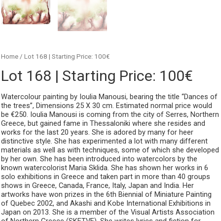
Home
/ Lot 168 | Starting Price: 100€
Lot 168 | Starting Price: 100€
Watercolour painting by Ioulia Manousi, bearing the title “Dances of
the trees”, Dimensions 25 X 30 cm. Estimated normal price would
be €250. Ioulia Manousi is coming from the city of Serres, Northern
Greece, but gained fame in Thessaloniki where she resides and
works for the last 20 years. She is adored by many for heer
distinctive style. She has experimented a lot with many different
materials as well as with techniques, some of which she developed
by her own. She has been introduced into watercolors by the
known watercolorist Maria Sklida. She has shown her works in 6
solo exhibitions in Greece and taken part in more than 40 groups
shows in Greece, Canada, France, Italy, Japan and India. Her
artworks have won prizes in the 6th Biennial of Miniature Painting
of Quebec 2002, and Akashi and Kobe International Exhibitions in
Japan on 2013. She is a member of the Visual Artists Association
of Northern Greece (SKETVE). She writes lyrics and fiction for