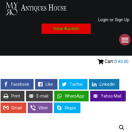
Login or Sign Up
View Auction
Cart
0
€0.00
Facebook
Like
Twitter
LinkedIn
Print
E-mail
WhatsApp
Yahoo Mail
Gmail
Viber
Skype