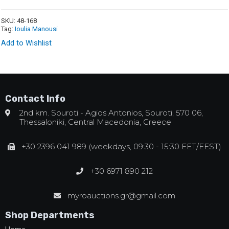
SKU:
48-168
Tag:
Ioulia Manousi
Add to Wishlist
Contact Info
2nd km. Souroti - Agios Antonios, Souroti, 570 06,
Thessaloniki, Central Macedonia, Greece
+30 2396 041 989 (weekdays, 09:30 - 15:30 EET/EEST)
+30 6971 890 212
myroauctions.gr@gmail.com
Shop Departments