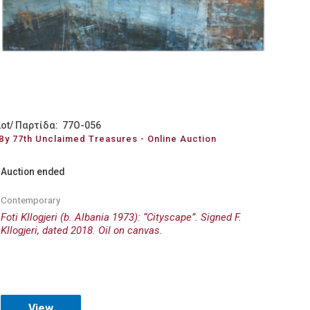
Lot/ Παρτίδα: 77O-056
By 77th Unclaimed Treasures - Online Auction
Auction ended
Contemporary
Foti Kllogjeri (b. Albania 1973): “Cityscape”. Signed F.
Kllogjeri, dated 2018. Oil on canvas.
View