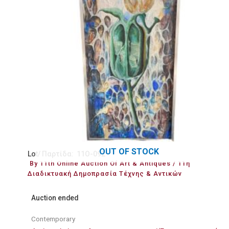
OUT OF STOCK
Lot/ Παρτίδα: 11O-092
By 11th Online Auction Of Art & Antiques / 11η
Διαδικτυακή Δημοπρασία Τέχνης & Αντικών
Auction ended
Contemporary