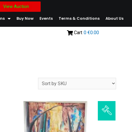
View Auction
ons
Buy Now
Events
Terms & Conditions
About Us
Cart
0
€0.00