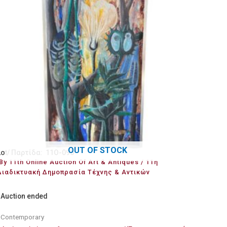
OUT OF STOCK
Lot/ Παρτίδα: 11O-095
By 11th Online Auction Of Art & Antiques / 11η
Διαδικτυακή Δημοπρασία Τέχνης & Αντικών
Auction ended
Contemporary