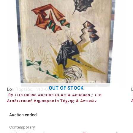
OUT OF STOCK
Lot/ Παρτίδα: 11O-093
By 11th Online Auction Of Art & Antiques / 11η
Διαδικτυακή Δημοπρασία Τέχνης & Αντικών
Auction ended
Contemporary