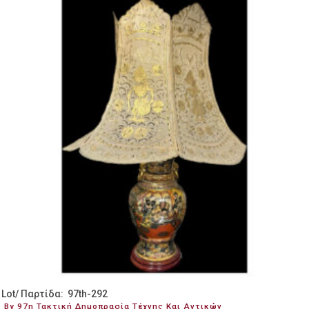
Lot/ Παρτίδα: 97th-292
By 97η Τακτική Δημοπρασία Τέχνης Και Αντικών