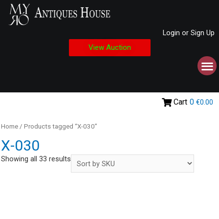
Login or Sign Up
View Auction
Cart
0
€0.00
Home
/ Products tagged “Χ-030”
Χ-030
Showing all 33 results